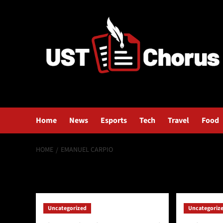
Skip
to
content
Home
News
Esports
Tech
Travel
Food
HOME
EMANUEL CARPIO
Emanuel Carpio
Uncategorized
Uncategoriz