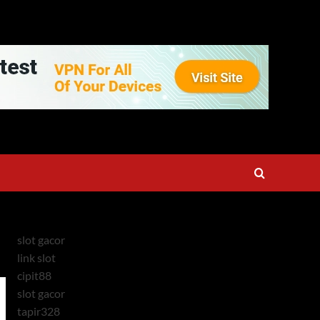
slot gacor
link slot
cipit88
slot gacor
tapir328