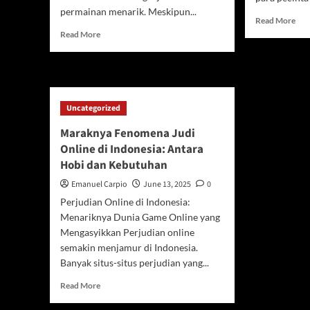
permainan menarik. Meskipun...
Rea
Read More
mor
Read
Read More
abo
more
Men
about
Keu
Riuhnya
dari
Industri
Dun
Judi
Uncategorized
Jud
Online
Onl
di
Maraknya Fenomena Judi
di
Indonesia
Online di Indonesia: Antara
Ind
Hobi dan Kebutuhan
Emanuel Carpio
June 13, 2025
0
Perjudian Online di Indonesia:
Menariknya Dunia Game Online yang
Mengasyikkan Perjudian online
semakin menjamur di Indonesia.
Banyak situs-situs perjudian yang...
Read
Read More
more
about