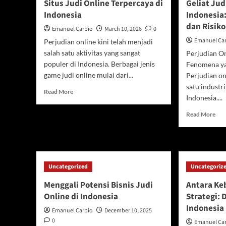
Situs Judi Online Terpercaya di
Geliat Jud
Indonesia
Indonesia
dan Risiko
Emanuel Carpio
March 10, 2026
0
Emanuel Ca
Perjudian online kini telah menjadi
salah satu aktivitas yang sangat
Perjudian On
populer di Indonesia. Berbagai jenis
Fenomena ya
game judi online mulai dari...
Perjudian on
satu industr
Read
Read More
Indonesia....
more
about
Rea
Read More
Situs
mor
Judi
abo
Online
Geli
Terpercaya
Jud
di
Onl
Uncategorized
Uncategoriz
Indonesia
di
Ind
Menggali Potensi Bisnis Judi
Antara Ke
Ant
Online di Indonesia
Strategi: 
Keb
Indonesia
dan
Emanuel Carpio
December 10, 2025
Ris
0
Emanuel Ca