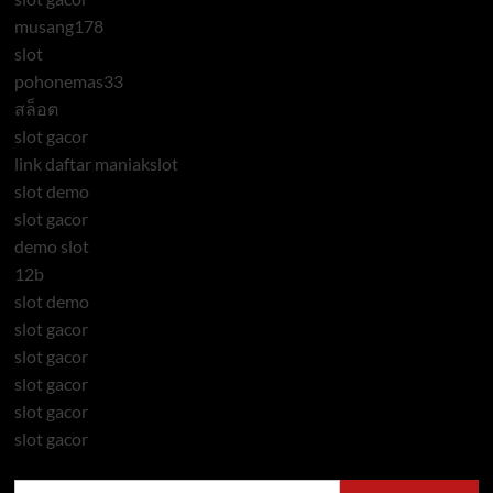
musang178
slot
pohonemas33
สล็อต
slot gacor
link daftar maniakslot
slot demo
slot gacor
demo slot
12b
slot demo
slot gacor
slot gacor
slot gacor
slot gacor
slot gacor
Search