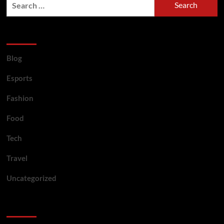
for:
Categories
Blog
Esports
Fashion
Food
Tech
Travel
Uncategorized
Recent Posts