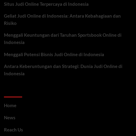
Situs Judi Online Terpercaya di Indonesia
Geliat Judi Online di Indonesia: Antara Kebahagiaan dan
Risiko
Menggali Keuntungan dari Taruhan Sportsbook Online di
Indonesia
Menggali Potensi Bisnis Judi Online di Indonesia
Antara Keberuntungan dan Strategi: Dunia Judi Online di
Indonesia
Quick Navigation
Home
News
Reach Us